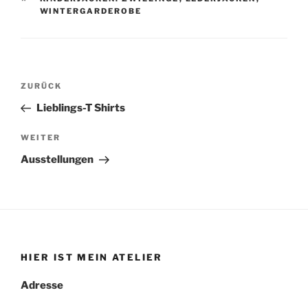
WINTERGARDEROBE
Beitragsnavigation
Vorheriger
ZURÜCK
Beitrag
Lieblings-T Shirts
Nächster
WEITER
Beitrag
Ausstellungen
HIER IST MEIN ATELIER
Adresse