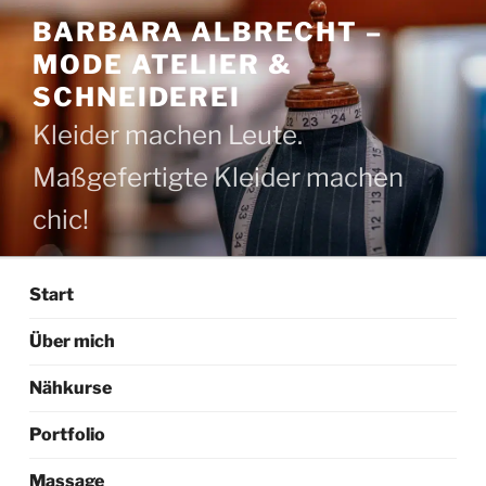
Zum
BARBARA ALBRECHT –
Inhalt
MODE ATELIER &
springen
SCHNEIDEREI
Kleider machen Leute.
Maßgefertigte Kleider machen
chic!
Start
Über mich
Nähkurse
Portfolio
Massage