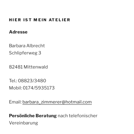
die
Fronleichnamsprozession“
HIER IST MEIN ATELIER
Adresse
Barbara Albrecht
Schlipferweg 3
82481 Mittenwald
Tel.: 08823/3480
Mobil: 0174/5935173
Email:
barbara_zimmerer@hotmail.com
Persönliche Beratung
nach telefonischer
Vereinbarung