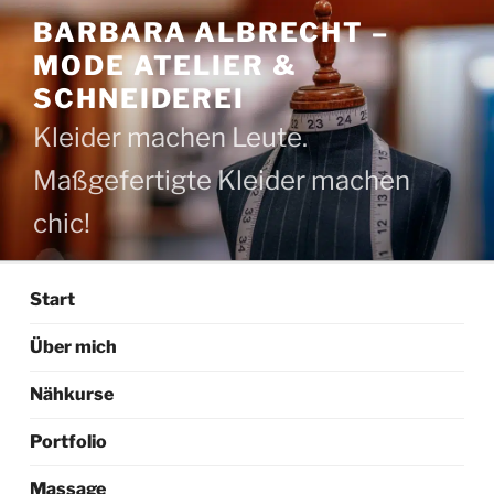
Zum
BARBARA ALBRECHT –
Inhalt
MODE ATELIER &
springen
SCHNEIDEREI
Kleider machen Leute.
Maßgefertigte Kleider machen
chic!
Start
Über mich
Nähkurse
Portfolio
Massage