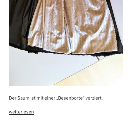
Der Saum ist mit einer „Besenborte“ verziert.
„Eine
weiterlesen
Tracht
für