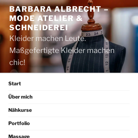
Zum
BARBARA ALBRECHT –
Inhalt
MODE ATELIER &
springen
SCHNEIDEREI
Kleider machen Leute.
Maßgefertigte Kleider machen
chic!
Start
Über mich
Nähkurse
Portfolio
Massage