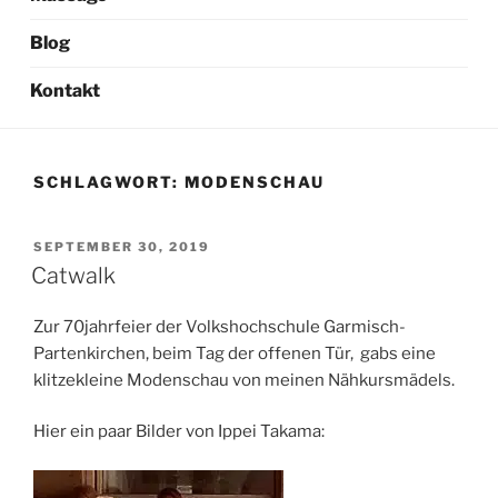
Blog
Kontakt
SCHLAGWORT:
MODENSCHAU
VERÖFFENTLICHT
SEPTEMBER 30, 2019
AM
Catwalk
Zur 70jahrfeier der Volkshochschule Garmisch-
Partenkirchen, beim Tag der offenen Tür, gabs eine
klitzekleine Modenschau von meinen Nähkursmädels.
Hier ein paar Bilder von Ippei Takama: