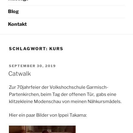
Blog
Kontakt
SCHLAGWORT:
KURS
VERÖFFENTLICHT
SEPTEMBER 30, 2019
AM
Catwalk
Zur 70jahrfeier der Volkshochschule Garmisch-
Partenkirchen, beim Tag der offenen Tür, gabs eine
klitzekleine Modenschau von meinen Nähkursmädels.
Hier ein paar Bilder von Ippei Takama: