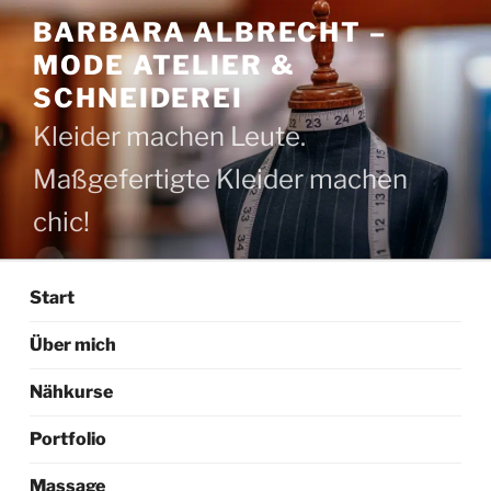
Zum
BARBARA ALBRECHT –
Inhalt
MODE ATELIER &
springen
SCHNEIDEREI
Kleider machen Leute.
Maßgefertigte Kleider machen
chic!
Start
Über mich
Nähkurse
Portfolio
Massage