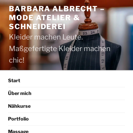
Zum
BARBARA ALBRECHT –
Inhalt
MODE ATELIER &
springen
SCHNEIDEREI
Kleider machen Leute.
Maßgefertigte Kleider machen
chic!
Start
Über mich
Nähkurse
Portfolio
Massage