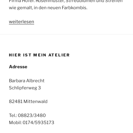
Firma Höfer. Rosenmuster, Strreublumen und Streifen
wie gemalt, in den neuen Farbkombis.
„Neue
weiterlesen
Stoffmuster“
HIER IST MEIN ATELIER
Adresse
Barbara Albrecht
Schlipferweg 3
82481 Mittenwald
Tel.: 08823/3480
Mobil: 0174/5935173