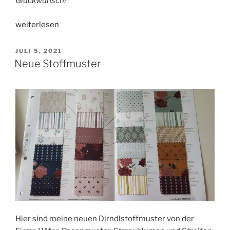
Glückwunsch!
„Magdalenas
weiterlesen
Traumkleid“
VERÖFFENTLICHT
JULI 5, 2021
AM
Neue Stoffmuster
Hier sind meine neuen Dirndlstoffmuster von der