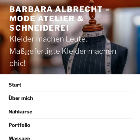
Zum
BARBARA ALBRECHT –
Inhalt
MODE ATELIER &
springen
SCHNEIDEREI
Kleider machen Leute.
Maßgefertigte Kleider machen
chic!
Start
Über mich
Nähkurse
Portfolio
Massage