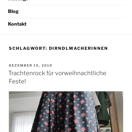
Blog
Kontakt
SCHLAGWORT:
DIRNDLMACHERINNEN
VERÖFFENTLICHT
DEZEMBER 15, 2019
AM
Trachtenrock für vorweihnachtliche
Feste!