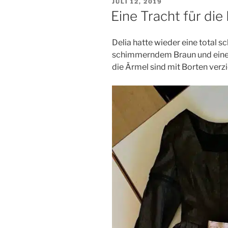
VERÖFFENTLICHT
JULI 12, 2019
AM
Eine Tracht für di
Delia hatte wieder eine total sc
schimmerndem Braun und einem 
die Ärmel sind mit Borten verzi