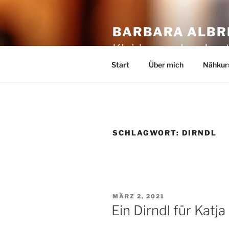
Zum
Inhalt
BARBARA ALBRE
springen
Kleider machen Leut
Start
Über mich
Nähkur
SCHLAGWORT:
DIRNDL
VERÖFFENTLICHT
MÄRZ 2, 2021
AM
Ein Dirndl für Katja