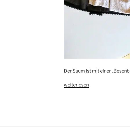
Der Saum ist mit einer „Besenbo
„Eine
weiterlesen
Tracht
für
die
Fronleichnamsprozession“