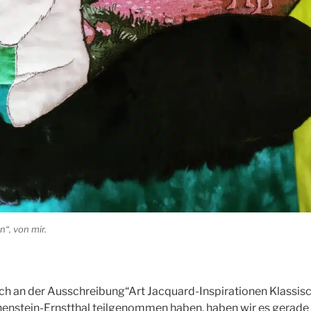
“, von mir.
ch an der Ausschreibung“Art Jacquard-Inspirationen Klassisch
nstein-Ernstthal teilgenommen haben, haben wir es gerad