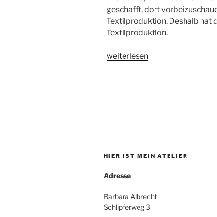
geschafft, dort vorbeizuschaue
Textilproduktion. Deshalb ha
Textilproduktion.
„Kitsch
weiterlesen
und
Kunst
Ausstellung
im
Textil-
und
Rennsportmuseum
am
HIER IST MEIN ATELIER
Sachsenring“
Adresse
Barbara Albrecht
Schlipferweg 3