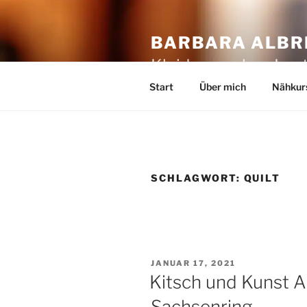
Zum
Inhalt
BARBARA ALBRE
springen
Kleider machen Leut
Start
Über mich
Nähkur
SCHLAGWORT:
QUILT
VERÖFFENTLICHT
JANUAR 17, 2021
AM
Kitsch und Kunst 
Sachsenring