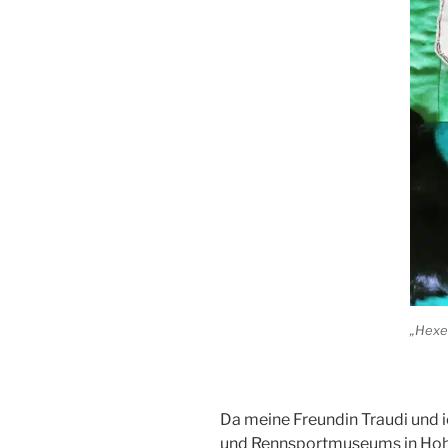
„Hexen
Da meine Freundin Traudi und i
und Rennsportmuseums in Hohe